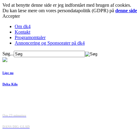
Ved at benytte denne side er jeg indforstået med brugen af cookies.
Du kan læse mere om vores persondatapolitik (GDPR) på
denne side
Accepter
Om dk4
Kontakt
Programomtaler
Annoncering og Sponsorater på dk4
Søg...
Lige nu
Delta Kilo
Om 23 minutter
DANS DIG GLAD