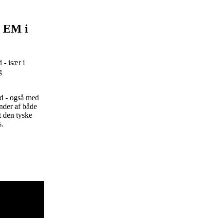
m EM i
- især i
g
nd - også med
ender af både
t den tyske
s.