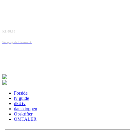
Kl. 08.00
Så syng da Danmark
Forside
tv-guide
dk4 tv
dansktoppen
Opskrifter
OMTALER