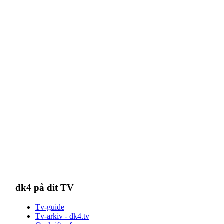
dk4 på dit TV
Tv-guide
Tv-arkiv - dk4.tv