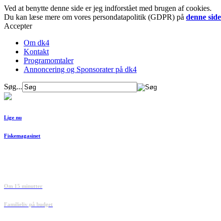
Ved at benytte denne side er jeg indforstået med brugen af cookies.
Du kan læse mere om vores persondatapolitik (GDPR) på
denne side
Accepter
Om dk4
Kontakt
Programomtaler
Annoncering og Sponsorater på dk4
Søg...
Lige nu
Fiskemagasinet
Om 15 minutter
Familieliv på budget