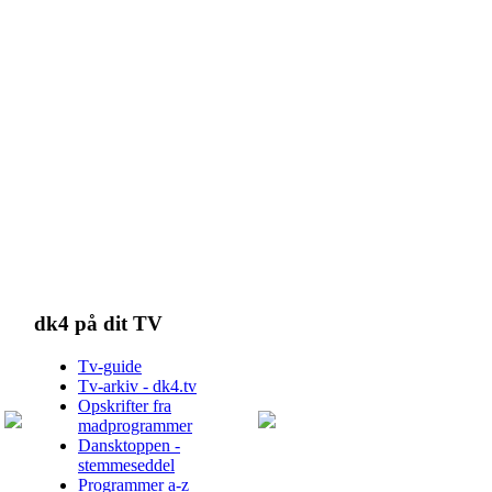
dk4 på dit TV
Tv-guide
Tv-arkiv - dk4.tv
Opskrifter fra
madprogrammer
Dansktoppen -
stemmeseddel
Programmer a-z