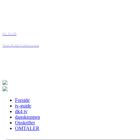
Kl. 02.00
Niels Halds Fabelverden
Forside
tv-guide
dk4 tv
dansktoppen
Opskrifter
OMTALER