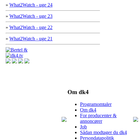
»
What2Watch - uge 24
»
What2Watch - uge 23
»
What2Watch - uge 22
»
What2Watch - uge 21
Om dk4
Programomtaler
Om dk4
For producenter &
annoncører
Job
Sådan modtager du dk4
Persondatapolitik